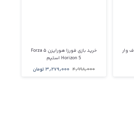
God O گاد اف وار
خرید بازی فورزا هورایزن ۵ Forza
Horizon 5 استیم
۴٫۹۹۸٫۰۰۰
۳٫۲۷۹٫۰۰۰
تومان
مشاهده و خرید