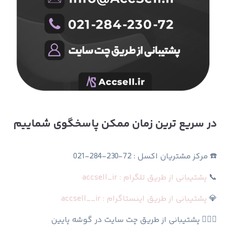
در سریع ترین زمان ممکن پاسخگوی شماییم
☎️ مرکز مشتریان اکسل : 72-230-284-021
📞
پشتیبانی از طریق تلگرام : accsell_ir
💎
پشتیبانی از طریق اینستاگرام : accsell__ir
🙆🏻‍♀️ پشتیبانی از طریق چت سایت در گوشه پایین