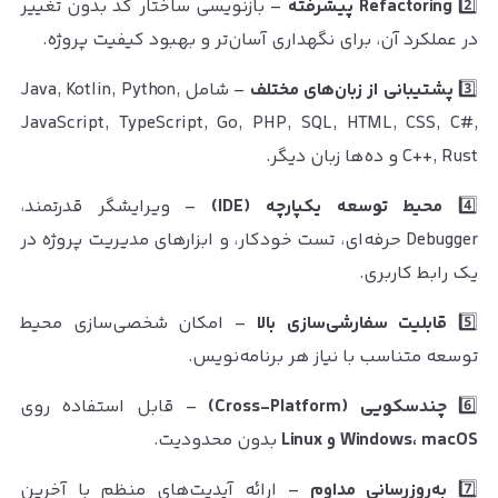
2️⃣
Refactoring پیشرفته
– بازنویسی ساختار کد بدون تغییر
در عملکرد آن، برای نگهداری آسان‌تر و بهبود کیفیت پروژه.
3️⃣
پشتیبانی از زبان‌های مختلف
– شامل Java, Kotlin, Python,
JavaScript, TypeScript, Go, PHP, SQL, HTML, CSS, C#,
C++, Rust و ده‌ها زبان دیگر.
4️⃣
محیط توسعه یکپارچه (IDE)
– ویرایشگر قدرتمند،
Debugger حرفه‌ای، تست خودکار، و ابزارهای مدیریت پروژه در
یک رابط کاربری.
5️⃣
قابلیت سفارشی‌سازی بالا
– امکان شخصی‌سازی محیط
توسعه متناسب با نیاز هر برنامه‌نویس.
6️⃣
چندسکویی (Cross-Platform)
– قابل استفاده روی
Windows، macOS و Linux
بدون محدودیت.
7️⃣
به‌روزرسانی مداوم
– ارائه آپدیت‌های منظم با آخرین