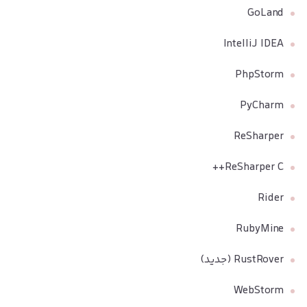
GoLand
IntelliJ IDEA
PhpStorm
PyCharm
ReSharper
ReSharper C++
Rider
RubyMine
RustRover (جدید)
WebStorm