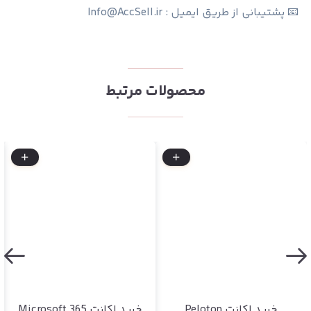
📧 پشتیبانی از طریق ایمیل : Info@AccSell.ir
محصولات مرتبط
خرید اکانت Peloton
خرید اکانت Microsoft 365