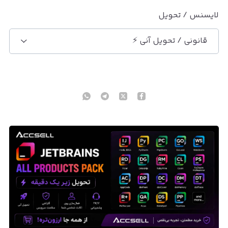
لایسنس / تحویل
قانونی / تحویل آنی ⚡️