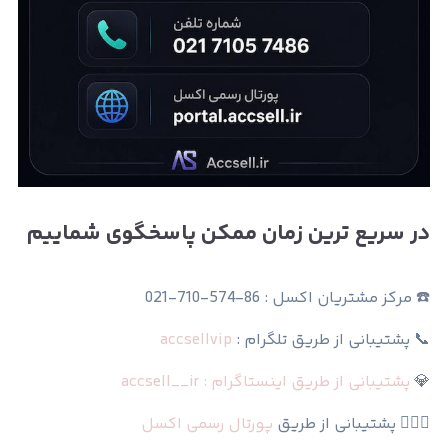
در سریع ترین زمان ممکن پاسخگوی شماییم
☎️ مرکز مشتریان اکسل : 86-574-710-021
📞 پشتیبانی از طریق تلگرام :
accsellvip
💎
پشتیبانی از طریق اینستاگرام : accsell__ir
🙆🏻‍♀️ پشتیبانی از طریق
پورتال رسمی اکسل