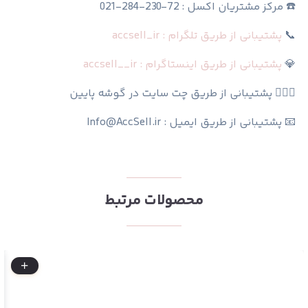
☎️ مرکز مشتریان اکسل : 72-230-284-021
📞
پشتیبانی از طریق تلگرام : accsell_ir
💎
پشتیبانی از طریق اینستاگرام : accsell__ir
🙆🏻‍♀️ پشتیبانی از طریق چت سایت در گوشه پایین
📧 پشتیبانی از طریق ایمیل : Info@AccSell.ir
محصولات مرتبط