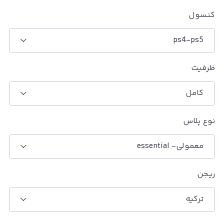
کنسول
ps4-ps5
ظرفیت
کامل
نوع پلاس
معمولی- essential
ریجن
ترکیه