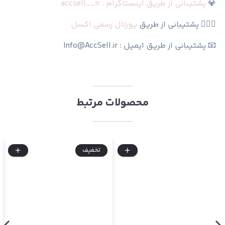
💎
پشتیبانی از طریق اینستاگرام : accsell__ir
🙆🏻‍♀️ پشتیبانی از طریق
پورتال رسمی اکسل
📧 پشتیبانی از طریق ایمیل : Info@AccSell.ir
محصولات مرتبط
تخفیف