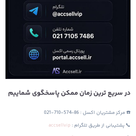
در سریع ترین زمان ممکن پاسخگوی شماییم
☎️ مرکز مشتریان اکسل : 86-574-710-021
📞 پشتیبانی از طریق تلگرام :
accsellvip