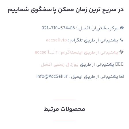
در سریع ترین زمان ممکن پاسخگوی شماییم
☎️ مرکز مشتریان اکسل : 86-574-710-021
📞 پشتیبانی از طریق تلگرام :
accsellvip
💎
پشتیبانی از طریق اینستاگرام : accsell__ir
🙆🏻‍♀️ پشتیبانی از طریق
پورتال رسمی اکسل
📧 پشتیبانی از طریق ایمیل : Info@AccSell.ir
محصولات مرتبط