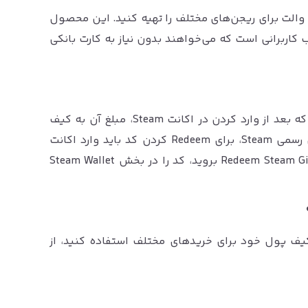
والت برای ریجن‌های مختلف را تهیه کنید. این محصول
 کاربرانی است که می‌خواهند بدون نیاز به کارت بانکی
گیفت کارت استیم والت یک کد دیجیتال است که بعد از وارد کردن در اکانت Steam، مبلغ آن به کیف
پول استیم شما اضافه می‌شود. طبق راهنمای رسمی Steam، برای Redeem کردن کد باید وارد اکانت
Steam شوید، به صفحه Redeem Steam Gift Card or Wallet Code بروید، کد را در بخش Steam Wallet
توانید از اعتبار کیف پول خود برای خریدهای مختلف استفاده کنید، از