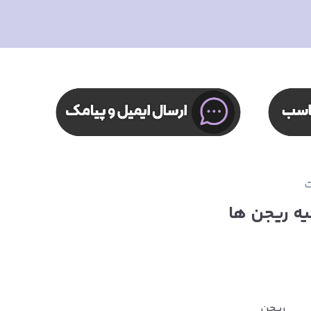
ت
یه ریجن ها
ریجن