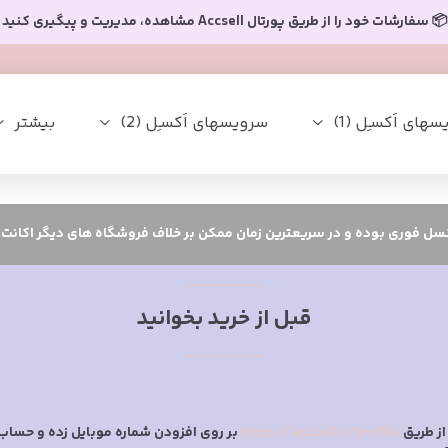
📦 سفارشات خود را از طریق پورتال Accsell مشاهده، مدیریت و پیگیری کنید
های اَکسـِل (1)
سرویسهای اَکسـِل (2)
بیشتر
کسل فوری بوده و در سریعترین زمان ممکن بر خلاف فروشگاه های دیگر اکانت
قبل از خرید بخوانید
ز طریق
https://accsell.ir/profile
بر روی افزودن شماره موبایل زده و حساب ک