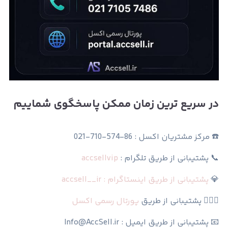
در سریع ترین زمان ممکن پاسخگوی شماییم
☎️ مرکز مشتریان اکسل : 86-574-710-021
📞 پشتیبانی از طریق تلگرام :
accsellvip
💎
پشتیبانی از طریق اینستاگرام : accsell__ir
🙆🏻‍♀️ پشتیبانی از طریق
پورتال رسمی اکسل
📧 پشتیبانی از طریق ایمیل : Info@AccSell.ir