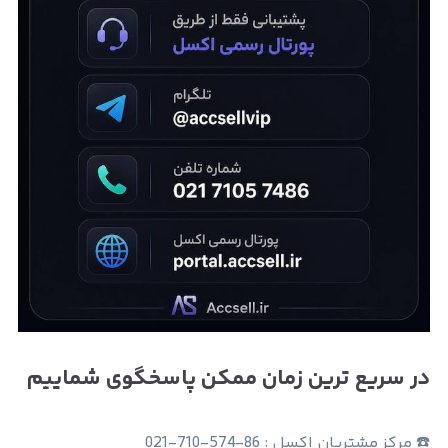
در سریع ترین زمان ممکن پاسخگوی شماییم
☎️ مرکز مشتریان اکسل : 86-574-710-021