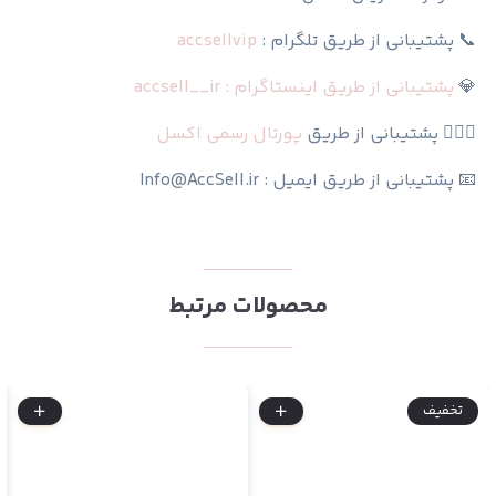
📞 پشتیبانی از طریق تلگرام :
accsellvip
💎
پشتیبانی از طریق اینستاگرام : accsell__ir
🙆🏻‍♀️ پشتیبانی از طریق
پورتال رسمی اکسل
📧 پشتیبانی از طریق ایمیل : Info@AccSell.ir
محصولات مرتبط
تخفیف