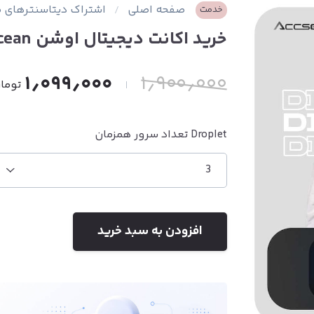
صفحه اصلی
اشتراک دیتاسنترهای 
خدمت
خرید اکانت دیجیتال اوشن DigitalOcean ارزان و تضمینی
۱٫۰۹۹٫۰۰۰
۱٫۹۰۰٫۰۰۰
توما
Droplet تعداد سرور همزمان
3
افزودن به سبد خرید