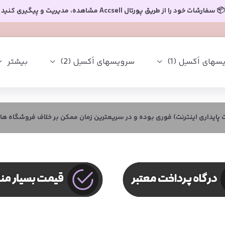
📦 سفارشات خود را از طریق پورتال Accsell مشاهده، مدیریت و پیگیری کنید
های اَکسـِل (1)
سرویسهای اَکسـِل (2)
بیشتر
پایداری اینترنت) فوری بوده و در سریعترین زمان ممکن بر خلاف فروشگاه ه