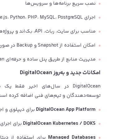
نصب سریع برنامه‌ها و سرویس‌ها
اجرای Docker، Node.js، Python، PHP، MySQL، PostgreSQL و Nginx
مناسب برای سایت، ربات، API، بک‌اند و پروژه‌های برنامه‌نویسی
امکان استفاده از Snapshot و Backup در صورت فعال بودن روی اکانت
مدیریت منابع از طریق پنل ساده و حرفه‌ای DigitalOcean
امکانات جدید و به‌روز DigitalOcean
توسعه‌دهندگان و تیم‌های فنی اضافه کرده است. ب
DigitalOcean App Platform
برای دیپلوی و اج
DigitalOcean Kubernetes / DOKS
برای اجرای پر
Managed Databases
برای استفاده از دیت