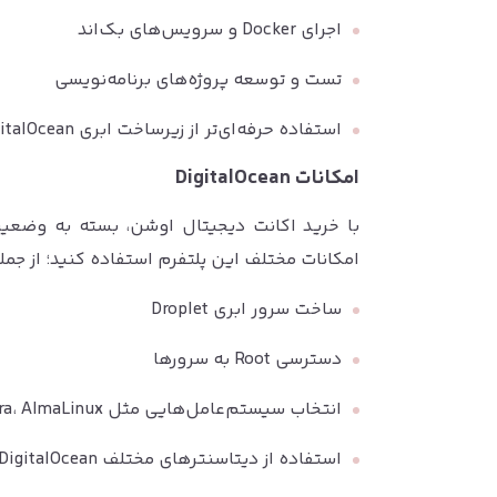
اجرای Docker و سرویس‌های بک‌اند
تست و توسعه پروژه‌های برنامه‌نویسی
استفاده حرفه‌ای‌تر از زیرساخت ابری DigitalOcean
امکانات DigitalOcean
با خرید اکانت دیجیتال اوشن، بسته به وضعیت
امکانات مختلف این پلتفرم استفاده کنید؛ از جمله
ساخت سرور ابری Droplet
دسترسی Root به سرورها
انتخاب سیستم‌عامل‌هایی مثل Ubuntu، Debian، Fedora، AlmaLinux و Rocky Linux
استفاده از دیتاسنترهای مختلف DigitalOcean